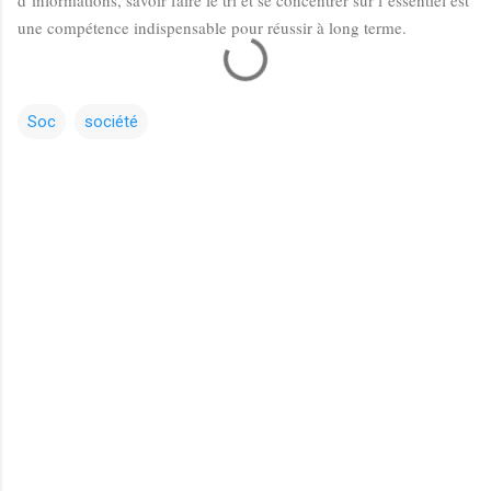
une compétence indispensable pour réussir à long terme.
Soc
société
C
o
m
m
e
n
t
a
i
r
e