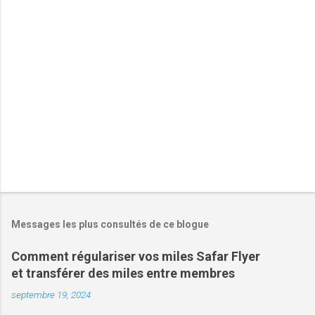
a
i
r
e
s
Messages les plus consultés de ce blogue
Comment régulariser vos miles Safar Flyer
et transférer des miles entre membres
septembre 19, 2024