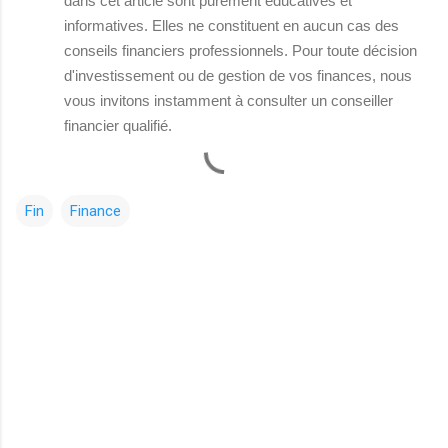
dans cet article sont purement éducatives et
informatives. Elles ne constituent en aucun cas des
conseils financiers professionnels. Pour toute décision
d'investissement ou de gestion de vos finances, nous
vous invitons instamment à consulter un conseiller
financier qualifié.
Fin
Finance
C
o
m
m
e
n
t