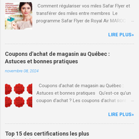
Comment régulariser vos miles Safar Flyer et
transférer des miles entre membres Le
programme Safar Flyer de Royal Air MAROC
(RAM) offre des avantages significatifs aux
LIRE PLUS»
familles souhaitant maximiser leurs voyages.
Voici un aperçu des fonctionnalités de Safar
Flyer Famille, ainsi que des conseils sur la
Coupons d'achat de magasin au Québec :
régularisation, le transfert des miles et
Astuces et bonnes pratiques
l'enregistrement de vols manquants. Safar Flyer
novembre 08, 2024
Family Safar Flyer permet aux familles de
s'inscrire ensemble au programme en premier
Coupons d'achat de magasin au Québec :
de façon individuel et après regrouper les miles
Astuces et bonnes pratiques Qu'est-ce qu'un
en créant un compte famille, ce qui facilite
coupon d'achat ? Les coupons d'achat sont
l'accumulation de miles. Chaque membre peut
des bons de réduction qui permettent aux
donc contribuer aux miles du groupe,
LIRE PLUS»
consommateurs d'obtenir des prix avantageux
permettant d’atteindre plus rapidement des
sur leurs achats dans divers magasins. Au
récompenses. Pour inscrire vos proches :
Québec, ces coupons sont devenus un outil
Inscription : Chaque membre de la famille doit
Top 15 des certifications les plus
incontournable pour les consommateurs