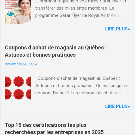
Comment régulariser vos miles Safar Flyer et
transférer des miles entre membres Le
programme Safar Flyer de Royal Air MAROC
(RAM) offre des avantages significatifs aux
LIRE PLUS»
familles souhaitant maximiser leurs voyages.
Voici un aperçu des fonctionnalités de Safar
Flyer Famille, ainsi que des conseils sur la
Coupons d'achat de magasin au Québec :
régularisation, le transfert des miles et
Astuces et bonnes pratiques
l'enregistrement de vols manquants. Safar Flyer
novembre 08, 2024
Family Safar Flyer permet aux familles de
s'inscrire ensemble au programme en premier
Coupons d'achat de magasin au Québec :
de façon individuel et après regrouper les miles
Astuces et bonnes pratiques Qu'est-ce qu'un
en créant un compte famille, ce qui facilite
coupon d'achat ? Les coupons d'achat sont
l'accumulation de miles. Chaque membre peut
des bons de réduction qui permettent aux
donc contribuer aux miles du groupe,
LIRE PLUS»
consommateurs d'obtenir des prix avantageux
permettant d’atteindre plus rapidement des
sur leurs achats dans divers magasins. Au
récompenses. Pour inscrire vos proches :
Québec, ces coupons sont devenus un outil
Inscription : Chaque membre de la famille doit
Top 15 des certifications les plus
incontournable pour les consommateurs
créer un compte Safar Flyer individuel, après le
recherchées par les entreprises en 2025