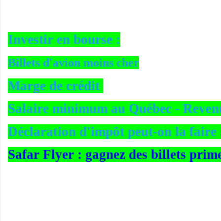
Investir en bourse :
Billets d'avion moins cher
Marge de crédit
Salaire minimum au Québec - Reve
Déclaration d'impôt peut-on la faire 
Safar Flyer : gagnez des billets prim