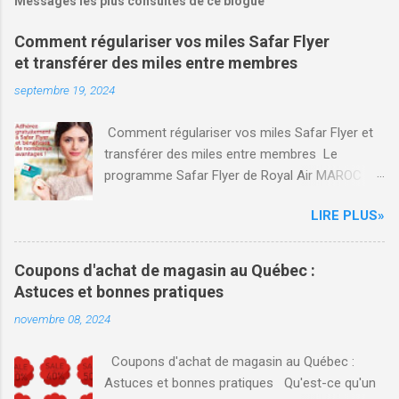
Messages les plus consultés de ce blogue
Comment régulariser vos miles Safar Flyer
et transférer des miles entre membres
septembre 19, 2024
Comment régulariser vos miles Safar Flyer et
transférer des miles entre membres Le
programme Safar Flyer de Royal Air MAROC
(RAM) offre des avantages significatifs aux
LIRE PLUS»
familles souhaitant maximiser leurs voyages.
Voici un aperçu des fonctionnalités de Safar
Flyer Famille, ainsi que des conseils sur la
Coupons d'achat de magasin au Québec :
régularisation, le transfert des miles et
Astuces et bonnes pratiques
l'enregistrement de vols manquants. Safar Flyer
novembre 08, 2024
Family Safar Flyer permet aux familles de
s'inscrire ensemble au programme en premier
Coupons d'achat de magasin au Québec :
de façon individuel et après regrouper les miles
Astuces et bonnes pratiques Qu'est-ce qu'un
en créant un compte famille, ce qui facilite