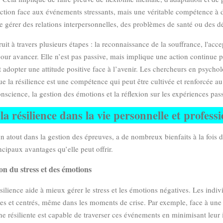
action face aux événements stressants, mais une véritable compétence à
de gérer des relations interpersonnelles, des problèmes de santé ou des dé
truit à travers plusieurs étapes : la reconnaissance de la souffrance, l'acc
our avancer. Elle n’est pas passive, mais implique une action continue p
t adopter une attitude positive face à l’avenir. Les chercheurs en psycholo
e la résilience est une compétence qui peut être cultivée et renforcée au
science, la gestion des émotions et la réflexion sur les expériences pas
 la résilience dans la vie personnelle et profess
 un atout dans la gestion des épreuves, a de nombreux bienfaits à la fois d
ncipaux avantages qu’elle peut offrir.
on du stress et des émotions
silience aide à mieux gérer le stress et les émotions négatives. Les indiv
mes et centrés, même dans les moments de crise. Par exemple, face à une
e résiliente est capable de traverser ces événements en minimisant leur