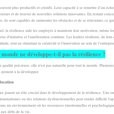
souvent plus productifs et créatifs. Leur capacité à se remettre d’un éche
rreurs et de trouver de nouvelles solutions innovantes. En restant concen
, ils sont capables de surmonter les obstacles et de se réinventer, ce qui
l, la résilience aide les employés à maintenir leur motivation, même lor
ise d'initiative et l'amélioration continue. Les leaders résilients, de leur
titude, tout en stimulant la créativité et l'innovation au sein de l’entrepris
 monde ne développe-t-il pas la résilience ?
e qualité précieuse, elle n'est pas naturelle pour tout le monde. Plusieur
 peinent à la développer.
ducation
x jouent un rôle crucial dans le développement de la résilience. Une 
traumatismes ou des relations dysfonctionnelles peut rendre difficile l'ap
ans un environnement où les ressources émotionnelles et psychologiques
 aux défis de la vie.