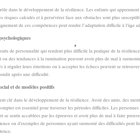
rôle dans le développement de la résilience. Les enfants qui apprennent 
es risques calculés et à persévérer face aux obstacles sont plus susceptib
gnement de ces compétences peut rendre l’adaptation difficile à l'âge ad
 psychologiques
aits de personnalité qui rendent plus difficile la pratique de la résilienc
oi ou des tendances à la rumination peuvent avoir plus de mal à surmont
tés à réguler leurs émotions ou à accepter les échecs peuvent se retrouv
ondir après une difficulté.
ial et de modèles positifs
ment clé dans le développement de la résilience. Avoir des amis, des me
compter est essentiel pour traverser les périodes difficiles. Les personn
t se sentir accablées par les épreuves et avoir plus de mal à faire preuve
ience ou d'exemples de personnes ayant surmonté des difficultés peut limi
tence.