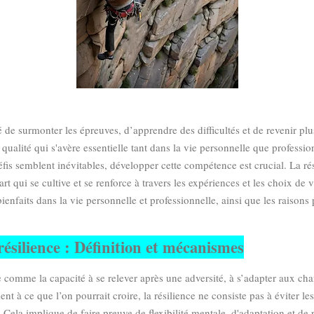
té de surmonter les épreuves, d’apprendre des difficultés et de revenir plu
 qualité qui s'avère essentielle tant dans la vie personnelle que profess
éfis semblent inévitables, développer cette compétence est crucial. La ré
t qui se cultive et se renforce à travers les expériences et les choix de vi
bienfaits dans la vie personnelle et professionnelle, ainsi que les raisons
ésilience : Définition et mécanismes
ie comme la capacité à se relever après une adversité, à s’adapter aux ch
t à ce que l’on pourrait croire, la résilience ne consiste pas à éviter les 
i. Cela implique de faire preuve de flexibilité mentale, d'adaptation et de